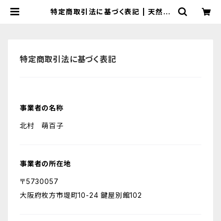
特定商取引法に基づく表記 | 天然酵
母ひねもすぱん web shop ー国産
小麦・オーガニック・ビーガンのパンと
焼き菓子
特定商取引法に基づく表記
事業者の名称
北村 萌百子
事業者の所在地
〒5730057
大阪府枚方市堤町10-24 鍵屋別館102